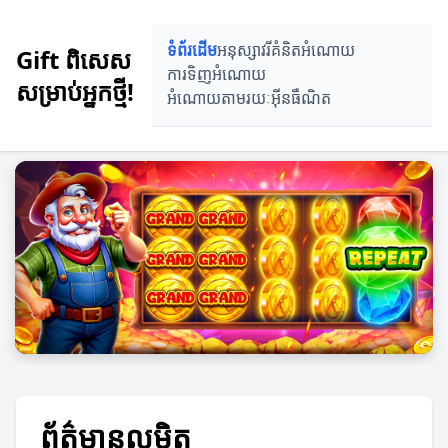
ទំព័រដើម
អនុស្សាវរី
គំនិតអំណោយ
Gift ពិសេស
ការទិញអំណោយ
សម្រាប់អ្នកថ្មី!
អំណោយតាមរយៈអ៊ីនធឺណិត
ព័ត៌មានលម្អិត