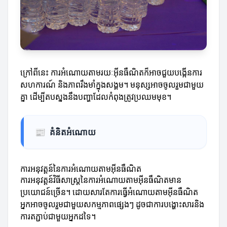
ក្រៅពីនេះ ការអំណោយតាមរយៈអ៊ីនធឺណិតក៏អាចជួយបង្កើនការ
សហការណ៍ និងភាពរឹងមាំក្នុងសង្គម។ មនុស្សអាចចូលរួមជាមួយ
គ្នា ដើម្បីតបស្នងនឹងបញ្ហាដែលកំពុងត្រូវប្រឈមមុខ។
📰
គំនិតអំណោយ
ការអនុវត្តន៍នៃការអំណោយតាមអ៊ីនធឺណិត
ការអនុវត្តន៍វិធីសាស្ត្រនៃការអំណោយតាមអ៊ីនធឺណិតមាន
ប្រយោជន៍ច្រើន។ ដោយសារតែការធ្វើអំណោយតាមអ៊ីនធឺណិត
អ្នកអាចចូលរួមជាមួយសកម្មភាពផ្សេងៗ ដូចជាការបង្ហោះសារនិង
ការតភ្ជាប់ជាមួយអ្នកដទៃ។