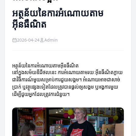
អត្ថន័យនៃការអំណោយតាម
អ៊ីនធឺណិត
2026-04-24
Admin
អត្ថន័យនៃការអំណោយតាមអ៊ីនធឺណិត
នៅក្នុងសម័យឌីជីថលនេះ ការអំណោយតាមរយៈអ៊ីនធឺណិតក្លាយ
ជាវិធីការណ៍មួយសម្រាប់ការជួយសង្គម។ អំណោយអាចជាសាច់
ប្រាក់ ឬវត្ថុផ្សេងទៀតដែលត្រូវបានផ្តល់ឲ្យសង្គម ឬអង្គការមួយ
ដើម្បីជួយអ្នកដែលត្រូវការជំនួយ។