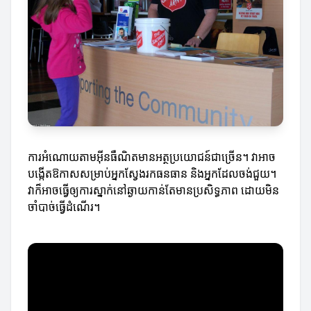
ការអំណោយតាមអ៊ីនធឺណិតមានអត្ថប្រយោជន៍ជាច្រើន។ វាអាច
បង្កើតឱកាសសម្រាប់អ្នកស្វែងរកធនធាន និងអ្នកដែលចង់ជួយ។
វាក៏អាចធ្វើឲ្យការស្នាក់នៅឆ្ងាយកាន់តែមានប្រសិទ្ធភាព ដោយមិន
ចាំបាច់ធ្វើដំណើរ។