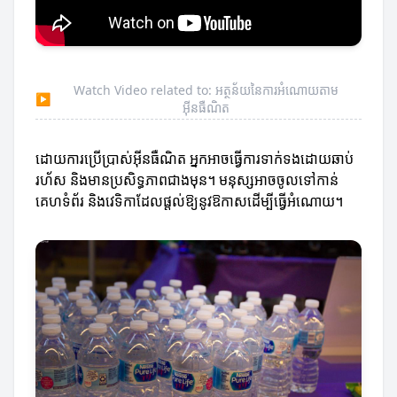
Watch Video related to: អត្ថន័យនៃការអំណោយតាម
▶
អ៊ីនធឺណិត
ដោយការប្រើប្រាស់អ៊ីនធឺណិត អ្នកអាចធ្វើការទាក់ទងដោយឆាប់
រហ័ស និងមានប្រសិទ្ធភាពជាងមុន។ មនុស្សអាចចូលទៅកាន់
គេហទំព័រ និងវេទិកាដែលផ្តល់ឱ្យនូវឱកាសដើម្បីធ្វើអំណោយ។