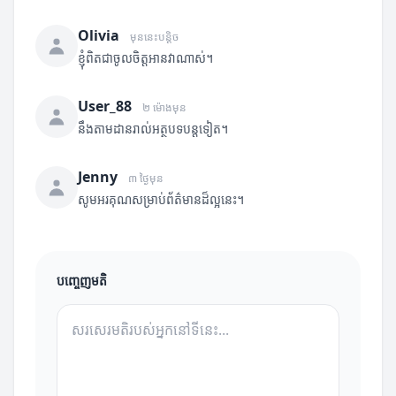
Olivia
មុននេះបន្តិច
ខ្ញុំពិតជាចូលចិត្តអានវាណាស់។
User_88
២ ម៉ោងមុន
នឹងតាមដានរាល់អត្ថបទបន្តទៀត។
Jenny
៣ ថ្ងៃមុន
សូមអរគុណសម្រាប់ព័ត៌មានដ៏ល្អនេះ។
បញ្ចេញមតិ