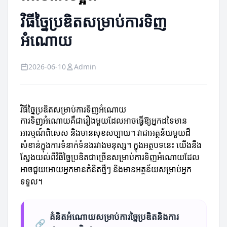
វិធីច្នៃប្រឌិតសម្រាប់ការទិញ
អំណោយ
2026-06-10
Admin
វិធីច្នៃប្រឌិតសម្រាប់ការទិញអំណោយ
ការទិញអំណោយគឺជារឿងមួយដែលអាចធ្វើឱ្យអ្នកដទៃមាន
អារម្មណ៍ពិសេស និងមានសុខសប្បាយ។ វាជាអត្ថន័យមួយដ៏
សំខាន់ក្នុងការទំនាក់ទំនងរវាងមនុស្ស។ ក្នុងអត្ថបទនេះ យើងនឹង
ស្វែងយល់ពីវិធីច្នៃប្រឌិតជាច្រើនសម្រាប់ការទិញអំណោយដែល
អាចជួយអោយអ្នកមានគំនិតថ្មីៗ និងមានអត្ថន័យសម្រាប់អ្នក
ទទួល។
គំនិតអំណោយសម្រាប់ការច្នៃប្រឌិតនិងការ
🔗