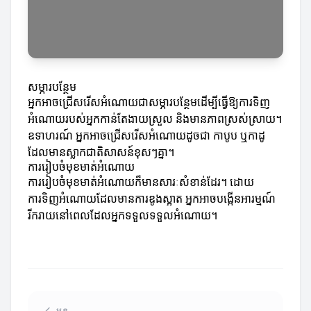
សម្ភារបន្ថែម
អ្នកអាចជ្រើសរើសអំណោយជាសម្ភារបន្ថែមដើម្បីធ្វើឱ្យការទិញ
អំណោយរបស់អ្នកកាន់តែងាយស្រួល និងមានភាពស្រស់ស្រាយ។
ឧទាហរណ៍ អ្នកអាចជ្រើសរើសអំណោយដូចជា កាបូប ឬកាដូ
ដែលមានស្លាកជាតិសាសន៍ខុសៗគ្នា។
ការរៀបចំមុខមាត់អំណោយ
ការរៀបចំមុខមាត់អំណោយក៏មានសារៈសំខាន់ដែរ។ ដោយ
ការទិញអំណោយដែលមានការឌូងស្អាត អ្នកអាចបង្កើនអារម្មណ៍
រីករាយនៅពេលដែលអ្នកទទួលទទួលអំណោយ។
មុន