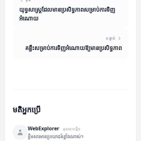
យុទ្ធសាស្ត្រដែលមានប្រសិទ្ធភាពសម្រាប់ការទិញ
អំណោយ
បន្ទាប់
គន្លឹះសម្រាប់ការទិញអំណោយឱ្យមានប្រសិទ្ធភាព
មតិអ្នកប្រើ
WebExplorer
មុននេះបន្តិច
ខ្លឹមសារមានប្រយោជន៍ខ្លាំងណាស់។