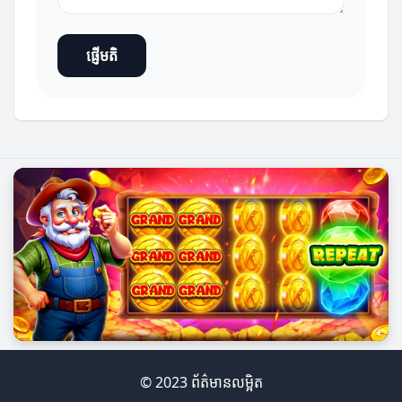
ផ្ញើមតិ
© 2023 ព័ត៌មានលម្អិត