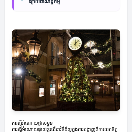
ផ្សាយពាណិជ្ជកម្ម
ការធ្វើអំណោយផ្ទាល់ខ្លួន
ការធ្វើអំណោយផ្ទាល់ខ្លួនគឺជាវិធីដ៏ល្អក្នុងការបង្ហាញពីការយកចិត្ត