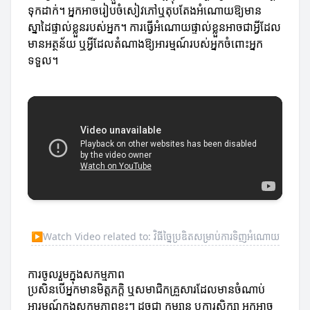
ទុកដាក់។ អ្នកអាចរៀបចំសៀវភៅឬតុបតែងអំណោយឱ្យមាន
ស្នាដៃផ្ទាល់ខ្លួនរបស់អ្នក។ ការធ្វើអំណោយផ្ទាល់ខ្លួនអាចជាអ្វីដែល
មានអត្ថន័យ ឬអ្វីដែលតំណាងឱ្យអារម្មណ៍របស់អ្នកចំពោះអ្នក
ទទួល។
▶
Watch Video related to: វិធីច្នៃប្រឌិតសម្រាប់ការទិញអំណោយ
ការចូលរួមក្នុងសកម្មភាព
ប្រសិនបើអ្នកមានមិត្តភក្តិ ឬសមាជិកគ្រួសារដែលមានចំណាប់
អារម្មណ៍ក្នុងសកម្មភាពខ្លះៗ ដូចជា កម្សាន្ត ឬការសិក្សា អ្នកអាច