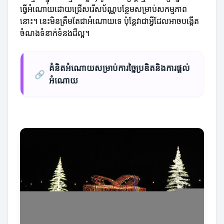
ធ្វើអំណោយដោយជ្រើសរើសប័ណ្ណបន្ថែមសម្រាប់សកម្មភាព
នោះ។ នេះមិនត្រឹមតែជាអំណោយទេ ប៉ុន្តែវាជាអ្វីដែលអាចបង្កើត
ចំណងទំនាក់ទំនងដ៏ល្អ។
គំនិតអំណោយសម្រាប់ការច្នៃប្រឌិតនិងការផ្តល់
🔗
អំណោយ