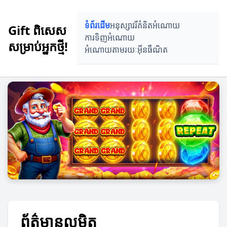
ទំព័រដើម
អនុស្សាវរី
គំនិតអំណោយ
Gift ពិសេស
ការទិញអំណោយ
សម្រាប់អ្នកថ្មី!
អំណោយតាមរយៈអ៊ីនធឺណិត
ព័ត៌មានលម្អិត