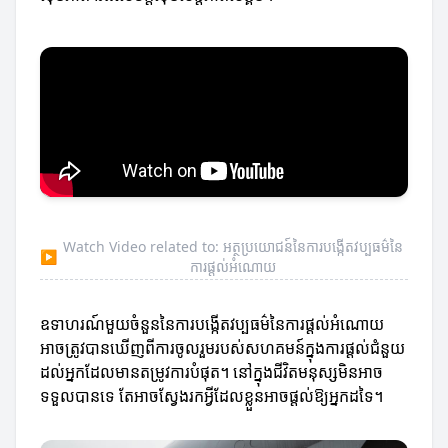
Watch Video related to: អត្ថប្រយោជន៍នៃការបង្កើតវប្បធម៌នៃ
▶
ការផ្តល់អំណោយ
ឧទាហរណ៍មួយចំនួននៃការបង្កើតវប្បធម៌នៃការផ្តល់អំណោយ
អាចត្រូវបានឃើញពីការចូលរួមរបស់សហគមន៍ក្នុងការផ្តល់ជំនួយ
ដល់អ្នកដែលមានតម្រូវការបំផុត។ នៅក្នុងជីវិតមនុស្សមិនអាច
ទទួលបានទេ តែអាចស្វែងរកអ្វីដែលខ្លួនអាចផ្តល់ឱ្យអ្នកដទៃ។