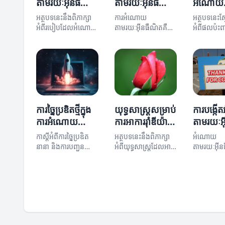
តាមរយៈអ៊ីនធឺណិត៖
តាមរយៈអ៊ីនធឺណិត
អំណោយ
ការលើកទឹកចិត្តនិង
បែបមាន
តាមរយៈអ
អត្ថបទនេះនឹងពិភាក្សា
ការអំណោយ
អត្ថបទនេះស
ការបង្កើនឱកាស
ប្រសិទ្ធភាព
អំពីរបៀបដែលអំណោយ
តាមរយៈអ៊ីនធឺណិតគឺជា
អំពីផលប៉ះព
តាមរយៈអ៊ីនធឺណិត
វិធីដ៏មានប្រសិទ្ធភាព
អំណោយ
អាចជួយលើកទឹកចិត្តនិង
សម្រាប់ការផ្តល់ជួយ
តាមរយៈអ៊ីន
បង្កើនឱកាសសម្រាប់អ្នក
សង្គម។ នេះជាការ
វិធីដែលវាកំ
ឲ្យមានភាពជោគជ័យ។
បង្ហាញពីវិធីសាស្រ្តដើម្បី
ភាពអាចសម្
ធ្វើអំណោយដែលមាន
ការអំណោយ
អត្តសញ្ញាណនិងមានអត្ថ
ប្រយោជន៍។
ការច្នៃប្រឌិតថ្មីក្នុង
យុទ្ធសាស្ត្រសម្រាប់
ការបង្ក
ការអំណោយ
ការអាការ​រ៉ាំឌីយ៉ាន់
តាមរយៈអ
តាមរយៈអ៊ីនធឺណិត
ទាហាន
ការបំភ្លឺនូវ
កាស្តីអំពីការច្នៃប្រឌិត
អត្ថបទនេះនឹងពិភាក្សា
អំណោយ
តាមរយៈអ៊ីនធឺណិត
ប្រឌិតថ្មី
នានា និងការបញ្ជូន
អំពីយុទ្ធសាស្ត្រដែលអាច
តាមរយៈអ៊ីន
អំណោយ
ប្រើប្រាស់សម្រាប់ការ
ក្លាយជាផ្នែ
តាមរយៈអ៊ីនធឺណិត។
អំណោយ
នៃការជួយស
តាមរយៈអ៊ីនធឺណិត។
អត្ថបទនេះនឹ
អំពីច្នៃប្រឌិតថ
វិស័យនេះ។