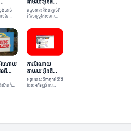
តាមរយៈអ៊ីនធឺណិត៖
៊ីនធឺណិត
វិធីសាស្ត្រដែលមាន
្វែងយល់
អត្ថបទនេះនឹងពន្យល់ពី
ប្រសិទ្ធភាពសម្រាប់
ាល់នៃ
វិធីសាស្ត្រដែលមាន
ការធ្វើអំណោយ
ប្រសិទ្ធភាពសម្រាប់ការ
ធឺណិត និង
ធ្វើអំណោយ
ពុងបង្កើន
តាមរយៈអ៊ីនធឺណិត និង
រេចបាននៃ
ពីរបៀបដែលអ្នកអាច
។
ទទួលបានផលិតភាព
ខ្ពស់នៅក្នុងការធ្វើ
អំណោយ។
ើតអំណោយ
ការអំណោយ
៊ីនធឺណិត៖
តាមរយៈអ៊ីនធឺណិត
ការច្នៃ
ដែលមាន
អត្ថបទនេះពិភាក្សាអំពីវិធី
ប្រសិទ្ធភាព
ធឺណិតកំពុង
ដែលអភិវឌ្ឍន៍ការ
កសំខាន់មួយ
អំណោយ
ង្គម។
តាមរយៈអ៊ីនធឺណិត
ងពិភាក្សា
អាចជួយបង្កើន
្មីៗក្នុង
ប្រសិទ្ធភាព និងផលិត
ភាព ក្នុងការបង្ហាញពី
យុទ្ធសាស្ត្រដែលមាន
ប្រសិទ្ធភាព។