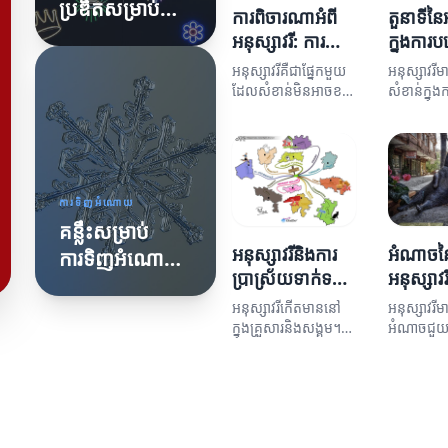
ប្រឌិតសម្រាប់ការ
ការពិចារណាអំពី
តួនាទីនៃអ
ទទួលបាន
អនុស្សាវរី: ការ
ក្នុងការបង
អារម្មណ៍ល្អ
ចងចាំនៃអារម្មណ៍
សិល្បៈ
អនុស្សាវរីគឺជាផ្នែកមួយ
អនុស្សាវរីម
និងភាពអស្ចារ្យ
ដែលសំខាន់មិនអាចខក
សំខាន់ក្នុង
ចិត្តបានក្នុងជីវិតរបស់
សិល្បៈ និង
យើង។ អត្ថបទនេះ
បង្ហាញនូវកា
ពិចារណាអំពីអនុស្សាវរី
និងវិធីដែលវាអាចបន្ថែម
នូវភាពអស្ចារ្យទៅជីវិត។
ការទិញអំណោយ
គន្លឹះសម្រាប់
អនុស្សាវរីនិងការ
អំណាចន
ការទិញអំណោយ
ប្រាស្រ័យទាក់ទង
អនុស្សាវរី
ដែលគួរឱ្យចាប់
ក្នុងសង្គម
បង្កើតក
អនុស្សាវរីកើតមាននៅ
អនុស្សាវរីម
អារម្មណ៍
ក្នុងគ្រួសារនិងសង្គម។
អំណាចជួយប
អត្ថបទនេះនឹងពិភាក្សា
យល់ដឹងនិង
អំពីកម្រិតនៃអនុស្សាវរី
ទំនងរវាងមន
និងវិធីដែលវាអាចជួយ
សង្គម។ លើ
ក្នុងការប្រើប្រាស់ក្នុងការ
អាចជួយឲ្
ប្រាស្រ័យទាក់ទង។
បានបទពិសោ