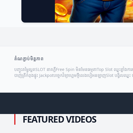
តំណភ្ជាប់មិត្តភាព
បញ្ចុះតម្លៃស្លត
SLOT នាគភ្លឺ
Free Spin មិនមែនធម្មតា
Top Slot ឈ្នះខ្លាំង
ការ
បាញ់ត្រីកំពុងផ្ទុះ Jackpot
បច្ចេកវិទ្យាហ្គេមថ្មី
លេងបៀអនឡាញ
Slot បង្វិលឈ្នះ ប
FEATURED VIDEOS
ការពិចារណាអំពីអនុស្សាវរី: ការចងចាំនៃអារម្មណ៍និង
គំនិតអំណោយ