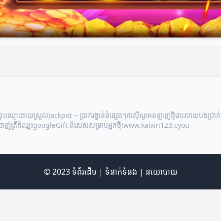
ចុះឈ្មោះងាយស្រួល
Jackpot – ប្រាក់រង្វាន់ធំផ្សេងៗ
កាស៊ីណូអនឡាញថ្មី
វេបសាយបង់ប្រា
ាញ់ត្រីក៏ឈ្នះ
google
Gift ពិសេសសម្រាប់អ្នកថ្មី!
www.kaixin123.cyou
© 2023 ទំព័រដើម | ទំនាក់ទំនង | នយោបាយ
ច្នៃប្រឌិតសម្រាប់ការទទួលបាន
គន្លឹះសម្រាប់ការទិញអំណោយដែលគួរឱ្