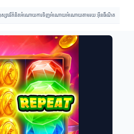
ុស្សាវរី
គំនិតអំណោយ
ការទិញអំណោយ
អំណោយតាមរយៈអ៊ីនធឺណិត